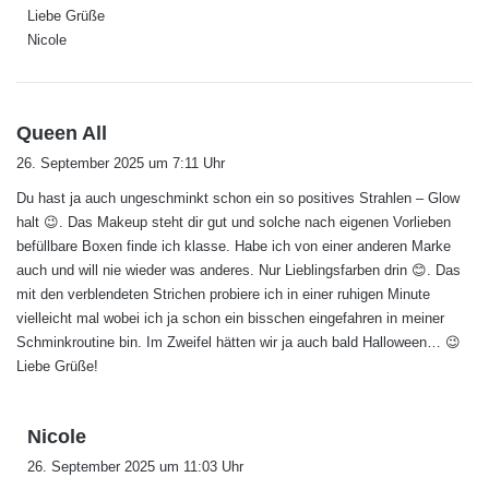
Liebe Grüße
Nicole
s
Queen All
a
26. September 2025 um 7:11 Uhr
g
Du hast ja auch ungeschminkt schon ein so positives Strahlen – Glow
t
halt 😉. Das Makeup steht dir gut und solche nach eigenen Vorlieben
:
befüllbare Boxen finde ich klasse. Habe ich von einer anderen Marke
auch und will nie wieder was anderes. Nur Lieblingsfarben drin 😊. Das
mit den verblendeten Strichen probiere ich in einer ruhigen Minute
vielleicht mal wobei ich ja schon ein bisschen eingefahren in meiner
Schminkroutine bin. Im Zweifel hätten wir ja auch bald Halloween… 😉
Liebe Grüße!
s
Nicole
a
26. September 2025 um 11:03 Uhr
g