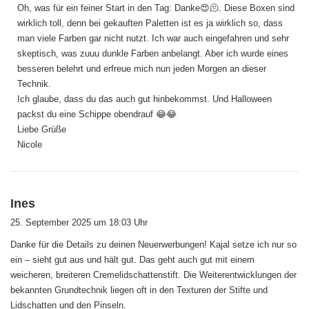
Oh, was für ein feiner Start in den Tag: Danke😍🫠. Diese Boxen sind
t
wirklich toll, denn bei gekauften Paletten ist es ja wirklich so, dass
:
man viele Farben gar nicht nutzt. Ich war auch eingefahren und sehr
skeptisch, was zuuu dunkle Farben anbelangt. Aber ich wurde eines
besseren belehrt und erfreue mich nun jeden Morgen an dieser
Technik.
Ich glaube, dass du das auch gut hinbekommst. Und Halloween
packst du eine Schippe obendrauf 😂😂
Liebe Grüße
Nicole
s
Ines
a
25. September 2025 um 18:03 Uhr
g
Danke für die Details zu deinen Neuerwerbungen! Kajal setze ich nur so
t
ein – sieht gut aus und hält gut. Das geht auch gut mit einem
:
weicheren, breiteren Cremelidschattenstift. Die Weiterentwicklungen der
bekannten Grundtechnik liegen oft in den Texturen der Stifte und
Lidschatten und den Pinseln.