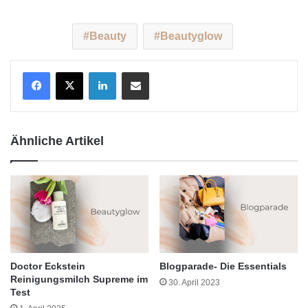
Beauty
Beautyglow
LinkedIn
Teile per E-Mail
Ähnliche Artikel
Doctor Eckstein
Blogparade- Die Essentials
Reinigungsmilch Supreme im
30. April 2023
Test