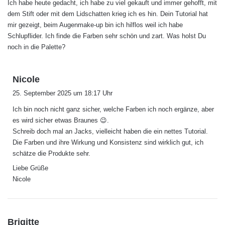
Ich habe heute gedacht, ich habe zu viel gekauft und immer gehofft, mit
t
dem Stift oder mit dem Lidschatten krieg ich es hin. Dein Tutorial hat
:
mir gezeigt, beim Augenmake-up bin ich hilflos weil ich habe
Schlupflider. Ich finde die Farben sehr schön und zart. Was holst Du
noch in die Palette?
s
Nicole
a
25. September 2025 um 18:17 Uhr
g
Ich bin noch nicht ganz sicher, welche Farben ich noch ergänze, aber
t
es wird sicher etwas Braunes 😉.
:
Schreib doch mal an Jacks, vielleicht haben die ein nettes Tutorial.
Die Farben und ihre Wirkung und Konsistenz sind wirklich gut, ich
schätze die Produkte sehr.
Liebe Grüße
Nicole
s
Brigitte