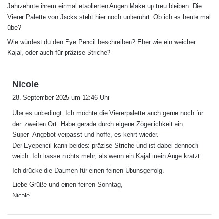
Jahrzehnte ihrem einmal etablierten Augen Make up treu bleiben. Die
Vierer Palette von Jacks steht hier noch unberührt. Ob ich es heute mal
übe?
Wie würdest du den Eye Pencil beschreiben? Eher wie ein weicher
Kajal, oder auch für präzise Striche?
s
Nicole
a
28. September 2025 um 12:46 Uhr
g
Übe es unbedingt. Ich möchte die Viererpalette auch gerne noch für
t
den zweiten Ort. Habe gerade durch eigene Zögerlichkeit ein
:
Super_Angebot verpasst und hoffe, es kehrt wieder.
Der Eyepencil kann beides: präzise Striche und ist dabei dennoch
weich. Ich hasse nichts mehr, als wenn ein Kajal mein Auge kratzt.
Ich drücke die Daumen für einen feinen Übunsgerfolg.
Liebe Grüße und einen feinen Sonntag,
Nicole