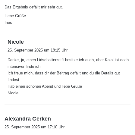
Das Ergebnis gefällt mir sehr gut.
Liebe Grüße
Ines
s
Nicole
a
25. September 2025 um 18:15 Uhr
g
Danke, ja, einen Lidschattenstift besitze ich auch, aber Kajal ist doch
t
intensiver finde ich.
:
Ich freue mich, dass dir der Beitrag gefällt und du die Details gut
findest.
Hab einen schönen Abend und liebe Grüße
Nicole
s
Alexandra Gerken
a
25. September 2025 um 17:10 Uhr
g