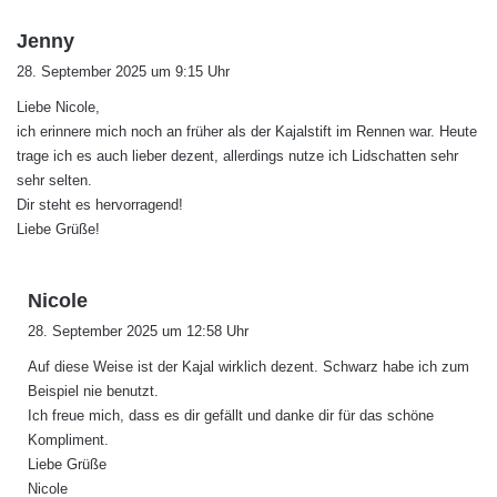
s
Jenny
a
28. September 2025 um 9:15 Uhr
g
Liebe Nicole,
t
ich erinnere mich noch an früher als der Kajalstift im Rennen war. Heute
:
trage ich es auch lieber dezent, allerdings nutze ich Lidschatten sehr
sehr selten.
Dir steht es hervorragend!
Liebe Grüße!
s
Nicole
a
28. September 2025 um 12:58 Uhr
g
Auf diese Weise ist der Kajal wirklich dezent. Schwarz habe ich zum
t
Beispiel nie benutzt.
:
Ich freue mich, dass es dir gefällt und danke dir für das schöne
Kompliment.
Liebe Grüße
Nicole