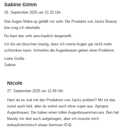
s
Sabine Gimm
a
26. September 2025 um 21:32 Uhr
g
Das Augen Make-up gefällt mir sehr. Die Produkte von Jacks Beauty
t
line mag ich ebenfalls.
:
Du hast das sehr anschaulich dargestellt.
Ich bin ein bisschen traurig, dass ich meine Augen gar nicht mehr
schminken kann. Immerhin die Augenbrauen gehen ohne Probleme.
Liebe Grüße
Sabine
s
Nicole
a
27. September 2025 um 11:49 Uhr
g
Hast du es mal mit den Produkten von Jacks probiert? Mir tut das
t
sonst auch leid, aber du siehst auch ohne super aus. Apropos
:
Augenbrauen: Die haben einen tollen Augenbrauenmascara. Den hat
Mandy mir dort auch aufgetragen, aber ich musste mich
einkaufstechnisch etwas bremsen 🤭😅.