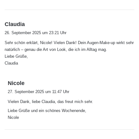
s
Claudia
a
26. September 2025 um 23:21 Uhr
g
Sehr schön erklärt, Nicole! Vielen Dank! Dein Augen-Make-up wirkt sehr
t
natürlich – genau die Art von Look, die ich im Alltag mag.
:
Liebe Grüße,
Claudia
s
Nicole
a
27. September 2025 um 11:47 Uhr
g
Vielen Dank, liebe Claudia, das freut mich sehr.
t
:
Liebe Grüße und ein schönes Wochenende,
Nicole