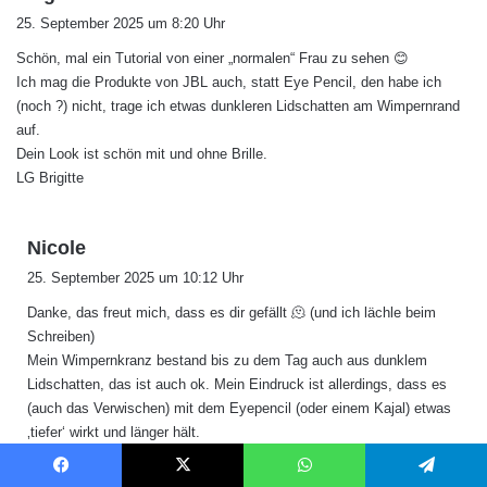
a
25. September 2025 um 8:20 Uhr
g
Schön, mal ein Tutorial von einer „normalen“ Frau zu sehen 😊
t
Ich mag die Produkte von JBL auch, statt Eye Pencil, den habe ich
:
(noch ?) nicht, trage ich etwas dunkleren Lidschatten am Wimpernrand
auf.
Dein Look ist schön mit und ohne Brille.
LG Brigitte
s
Nicole
a
25. September 2025 um 10:12 Uhr
g
Danke, das freut mich, dass es dir gefällt 🫠 (und ich lächle beim
t
Schreiben)
:
Mein Wimpernkranz bestand bis zu dem Tag auch aus dunklem
Lidschatten, das ist auch ok. Mein Eindruck ist allerdings, dass es
(auch das Verwischen) mit dem Eyepencil (oder einem Kajal) etwas
‚tiefer‘ wirkt und länger hält.
Die Produkte, die ich bisher besitze, finde ich allesamt überzeugend.
Facebook
X
WhatsApp
Telegram