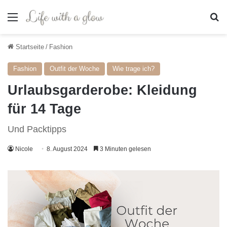
Menü
S
Startseite
/
Fashion
Fashion
Outfit der Woche
Wie trage ich?
Urlaubsgarderobe: Kleidung
für 14 Tage
Und Packtipps
Nicole
8. August 2024
3 Minuten gelesen