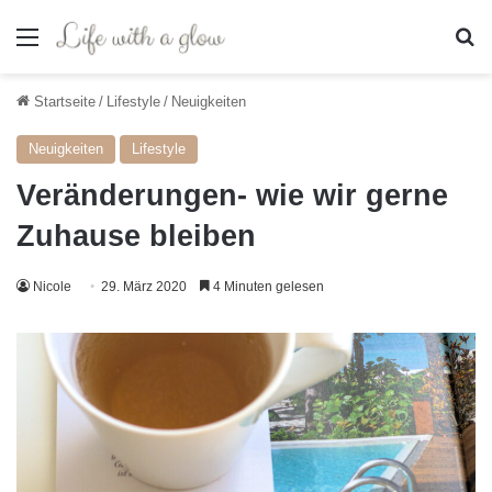
Menü
S
Startseite
/
Lifestyle
/
Neuigkeiten
Neuigkeiten
Lifestyle
Veränderungen- wie wir gerne
Zuhause bleiben
Nicole
29. März 2020
4 Minuten gelesen