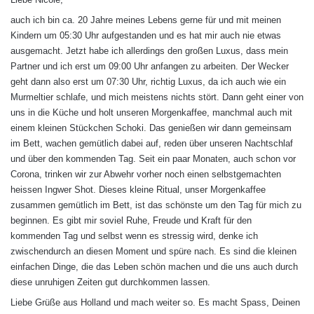
t
:
auch ich bin ca. 20 Jahre meines Lebens gerne für und mit meinen
Kindern um 05:30 Uhr aufgestanden und es hat mir auch nie etwas
ausgemacht. Jetzt habe ich allerdings den großen Luxus, dass mein
Partner und ich erst um 09:00 Uhr anfangen zu arbeiten. Der Wecker
geht dann also erst um 07:30 Uhr, richtig Luxus, da ich auch wie ein
Murmeltier schlafe, und mich meistens nichts stört. Dann geht einer von
uns in die Küche und holt unseren Morgenkaffee, manchmal auch mit
einem kleinen Stückchen Schoki. Das genießen wir dann gemeinsam
im Bett, wachen gemütlich dabei auf, reden über unseren Nachtschlaf
und über den kommenden Tag. Seit ein paar Monaten, auch schon vor
Corona, trinken wir zur Abwehr vorher noch einen selbstgemachten
heissen Ingwer Shot. Dieses kleine Ritual, unser Morgenkaffee
zusammen gemütlich im Bett, ist das schönste um den Tag für mich zu
beginnen. Es gibt mir soviel Ruhe, Freude und Kraft für den
kommenden Tag und selbst wenn es stressig wird, denke ich
zwischendurch an diesen Moment und spüre nach. Es sind die kleinen
einfachen Dinge, die das Leben schön machen und die uns auch durch
diese unruhigen Zeiten gut durchkommen lassen.
Liebe Grüße aus Holland und mach weiter so. Es macht Spass, Deinen