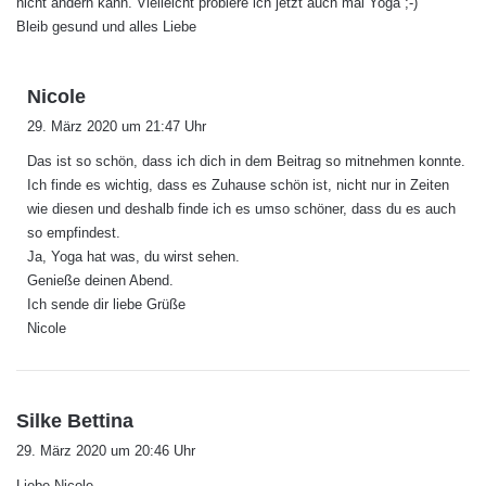
nicht ändern kann. Vielleicht probiere ich jetzt auch mal Yoga ;-)
Bleib gesund und alles Liebe
s
Nicole
a
29. März 2020 um 21:47 Uhr
g
Das ist so schön, dass ich dich in dem Beitrag so mitnehmen konnte.
t
Ich finde es wichtig, dass es Zuhause schön ist, nicht nur in Zeiten
:
wie diesen und deshalb finde ich es umso schöner, dass du es auch
so empfindest.
Ja, Yoga hat was, du wirst sehen.
Genieße deinen Abend.
Ich sende dir liebe Grüße
Nicole
s
Silke Bettina
a
29. März 2020 um 20:46 Uhr
g
Liebe Nicole,