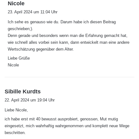
s
Nicole
a
23. April 2024 um 11:04 Uhr
g
Ich sehe es genauso wie du. Darum habe ich diesen Beitrag
t
geschrieben;).
:
Denn gerade und besonders wenn man die Erfahrung gemacht hat,
wie schnell alles vorbei sein kann, dann entwickelt man eine andere
Wertschätzung gegenüber dem Alter.
Liebe Grüße
Nicole
s
Sibille Kurdts
a
22. April 2024 um 19:04 Uhr
g
Liebe Nicole,
t
:
ich habe erst mit 40 bewusst ausprobiert, genossen, Mut mutig
eingesetzt, mich wahrhaftig wahrgenommen und komplett neue Wege
beschritten.