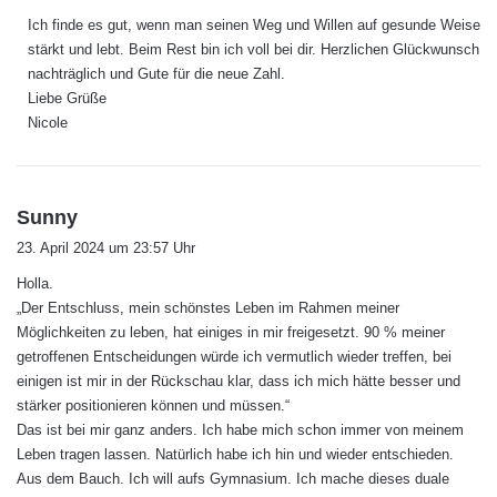
g
Ich finde es gut, wenn man seinen Weg und Willen auf gesunde Weise
t
stärkt und lebt. Beim Rest bin ich voll bei dir. Herzlichen Glückwunsch
:
nachträglich und Gute für die neue Zahl.
Liebe Grüße
Nicole
s
Sunny
a
23. April 2024 um 23:57 Uhr
g
Holla.
t
„Der Entschluss, mein schönstes Leben im Rahmen meiner
:
Möglichkeiten zu leben, hat einiges in mir freigesetzt. 90 % meiner
getroffenen Entscheidungen würde ich vermutlich wieder treffen, bei
einigen ist mir in der Rückschau klar, dass ich mich hätte besser und
stärker positionieren können und müssen.“
Das ist bei mir ganz anders. Ich habe mich schon immer von meinem
Leben tragen lassen. Natürlich habe ich hin und wieder entschieden.
Aus dem Bauch. Ich will aufs Gymnasium. Ich mache dieses duale