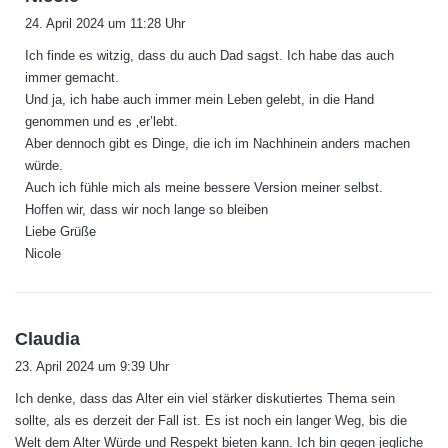
a
24. April 2024 um 11:28 Uhr
g
Ich finde es witzig, dass du auch Dad sagst. Ich habe das auch
t
immer gemacht.
:
Und ja, ich habe auch immer mein Leben gelebt, in die Hand
genommen und es ‚er’lebt.
Aber dennoch gibt es Dinge, die ich im Nachhinein anders machen
würde.
Auch ich fühle mich als meine bessere Version meiner selbst.
Hoffen wir, dass wir noch lange so bleiben
Liebe Grüße
Nicole
s
Claudia
a
23. April 2024 um 9:39 Uhr
g
Ich denke, dass das Alter ein viel stärker diskutiertes Thema sein
t
sollte, als es derzeit der Fall ist. Es ist noch ein langer Weg, bis die
:
Welt dem Alter Würde und Respekt bieten kann. Ich bin gegen jegliche