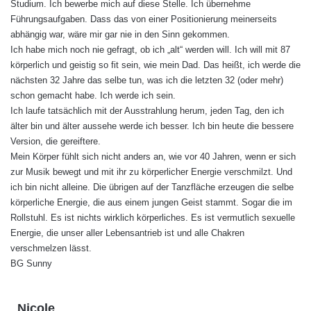
Studium. Ich bewerbe mich auf diese Stelle. Ich übernehme
Führungsaufgaben. Dass das von einer Positionierung meinerseits
abhängig war, wäre mir gar nie in den Sinn gekommen.
Ich habe mich noch nie gefragt, ob ich „alt“ werden will. Ich will mit 87
körperlich und geistig so fit sein, wie mein Dad. Das heißt, ich werde die
nächsten 32 Jahre das selbe tun, was ich die letzten 32 (oder mehr)
schon gemacht habe. Ich werde ich sein.
Ich laufe tatsächlich mit der Ausstrahlung herum, jeden Tag, den ich
älter bin und älter aussehe werde ich besser. Ich bin heute die bessere
Version, die gereiftere.
Mein Körper fühlt sich nicht anders an, wie vor 40 Jahren, wenn er sich
zur Musik bewegt und mit ihr zu körperlicher Energie verschmilzt. Und
ich bin nicht alleine. Die übrigen auf der Tanzfläche erzeugen die selbe
körperliche Energie, die aus einem jungen Geist stammt. Sogar die im
Rollstuhl. Es ist nichts wirklich körperliches. Es ist vermutlich sexuelle
Energie, die unser aller Lebensantrieb ist und alle Chakren
verschmelzen lässt.
BG Sunny
s
Nicole