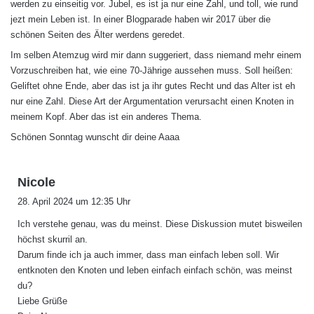
werden zu einseitig vor. Jubel, es ist ja nur eine Zahl, und toll, wie rund
:
jezt mein Leben ist. In einer Blogparade haben wir 2017 über die
schönen Seiten des Älter werdens geredet.
Im selben Atemzug wird mir dann suggeriert, dass niemand mehr einem
Vorzuschreiben hat, wie eine 70-Jährige aussehen muss. Soll heißen:
Geliftet ohne Ende, aber das ist ja ihr gutes Recht und das Alter ist eh
nur eine Zahl. Diese Art der Argumentation verursacht einen Knoten in
meinem Kopf. Aber das ist ein anderes Thema.
Schönen Sonntag wunscht dir deine Aaaa
s
Nicole
a
28. April 2024 um 12:35 Uhr
g
Ich verstehe genau, was du meinst. Diese Diskussion mutet bisweilen
t
höchst skurril an.
:
Darum finde ich ja auch immer, dass man einfach leben soll. Wir
entknoten den Knoten und leben einfach einfach schön, was meinst
du?
Liebe Grüße