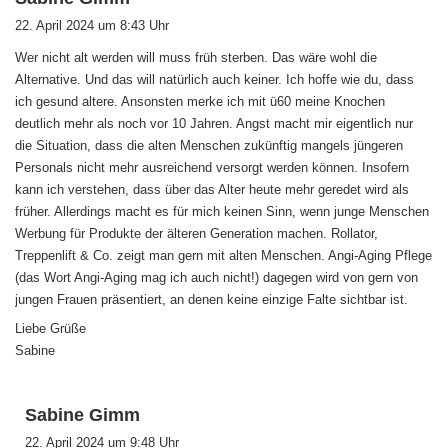
a
22. April 2024 um 8:43 Uhr
g
Wer nicht alt werden will muss früh sterben. Das wäre wohl die
t
Alternative. Und das will natürlich auch keiner. Ich hoffe wie du, dass
:
ich gesund altere. Ansonsten merke ich mit ü60 meine Knochen
deutlich mehr als noch vor 10 Jahren. Angst macht mir eigentlich nur
die Situation, dass die alten Menschen zukünftig mangels jüngeren
Personals nicht mehr ausreichend versorgt werden können. Insofern
kann ich verstehen, dass über das Alter heute mehr geredet wird als
früher. Allerdings macht es für mich keinen Sinn, wenn junge Menschen
Werbung für Produkte der älteren Generation machen. Rollator,
Treppenlift & Co. zeigt man gern mit alten Menschen. Angi-Aging Pflege
(das Wort Angi-Aging mag ich auch nicht!) dagegen wird von gern von
jungen Frauen präsentiert, an denen keine einzige Falte sichtbar ist.
Liebe Grüße
Sabine
s
Sabine Gimm
a
22. April 2024 um 9:48 Uhr