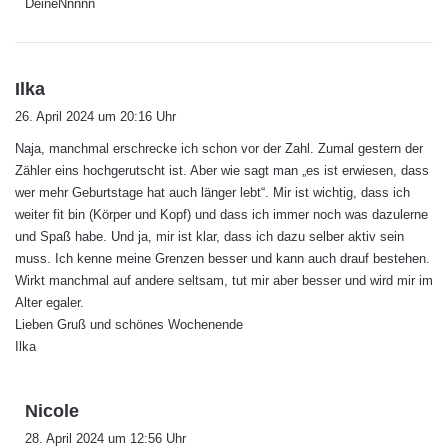
DeineNnnnn
s
Ilka
a
26. April 2024 um 20:16 Uhr
g
Naja, manchmal erschrecke ich schon vor der Zahl. Zumal gestern der
t
Zähler eins hochgerutscht ist. Aber wie sagt man „es ist erwiesen, dass
:
wer mehr Geburtstage hat auch länger lebt“. Mir ist wichtig, dass ich
weiter fit bin (Körper und Kopf) und dass ich immer noch was dazulerne
und Spaß habe. Und ja, mir ist klar, dass ich dazu selber aktiv sein
muss. Ich kenne meine Grenzen besser und kann auch drauf bestehen.
Wirkt manchmal auf andere seltsam, tut mir aber besser und wird mir im
Alter egaler.
Lieben Gruß und schönes Wochenende
Ilka
s
Nicole
a
28. April 2024 um 12:56 Uhr