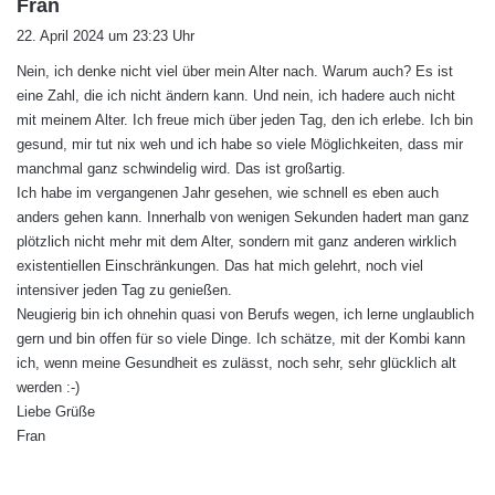
s
Fran
a
22. April 2024 um 23:23 Uhr
g
Nein, ich denke nicht viel über mein Alter nach. Warum auch? Es ist
t
eine Zahl, die ich nicht ändern kann. Und nein, ich hadere auch nicht
:
mit meinem Alter. Ich freue mich über jeden Tag, den ich erlebe. Ich bin
gesund, mir tut nix weh und ich habe so viele Möglichkeiten, dass mir
manchmal ganz schwindelig wird. Das ist großartig.
Ich habe im vergangenen Jahr gesehen, wie schnell es eben auch
anders gehen kann. Innerhalb von wenigen Sekunden hadert man ganz
plötzlich nicht mehr mit dem Alter, sondern mit ganz anderen wirklich
existentiellen Einschränkungen. Das hat mich gelehrt, noch viel
intensiver jeden Tag zu genießen.
Neugierig bin ich ohnehin quasi von Berufs wegen, ich lerne unglaublich
gern und bin offen für so viele Dinge. Ich schätze, mit der Kombi kann
ich, wenn meine Gesundheit es zulässt, noch sehr, sehr glücklich alt
werden :-)
Liebe Grüße
Fran