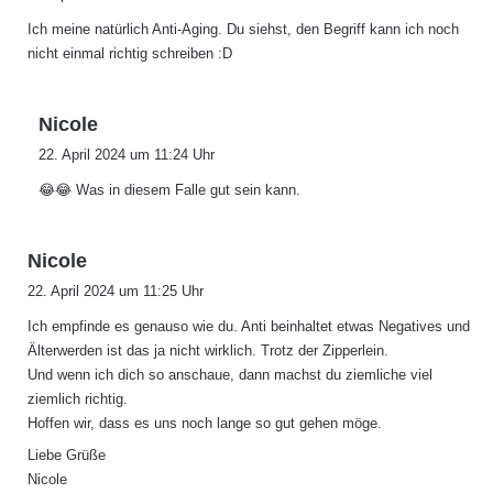
g
Ich meine natürlich Anti-Aging. Du siehst, den Begriff kann ich noch
t
nicht einmal richtig schreiben :D
:
s
Nicole
a
22. April 2024 um 11:24 Uhr
g
😂😂 Was in diesem Falle gut sein kann.
t
:
s
Nicole
a
22. April 2024 um 11:25 Uhr
g
Ich empfinde es genauso wie du. Anti beinhaltet etwas Negatives und
t
Älterwerden ist das ja nicht wirklich. Trotz der Zipperlein.
:
Und wenn ich dich so anschaue, dann machst du ziemliche viel
ziemlich richtig.
Hoffen wir, dass es uns noch lange so gut gehen möge.
Liebe Grüße
Nicole