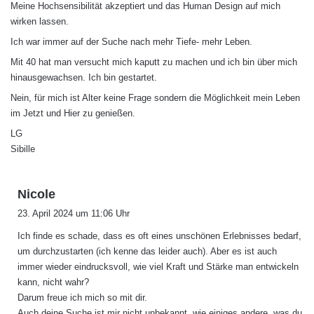
Meine Hochsensibilität akzeptiert und das Human Design auf mich
wirken lassen.
Ich war immer auf der Suche nach mehr Tiefe- mehr Leben.
Mit 40 hat man versucht mich kaputt zu machen und ich bin über mich
hinausgewachsen. Ich bin gestartet.
Nein, für mich ist Alter keine Frage sondern die Möglichkeit mein Leben
im Jetzt und Hier zu genießen.
LG
Sibille
s
Nicole
a
23. April 2024 um 11:06 Uhr
g
Ich finde es schade, dass es oft eines unschönen Erlebnisses bedarf,
t
um durchzustarten (ich kenne das leider auch). Aber es ist auch
:
immer wieder eindrucksvoll, wie viel Kraft und Stärke man entwickeln
kann, nicht wahr?
Darum freue ich mich so mit dir.
Auch deine Suche ist mir nicht unbekannt, wie einiges andere, was du