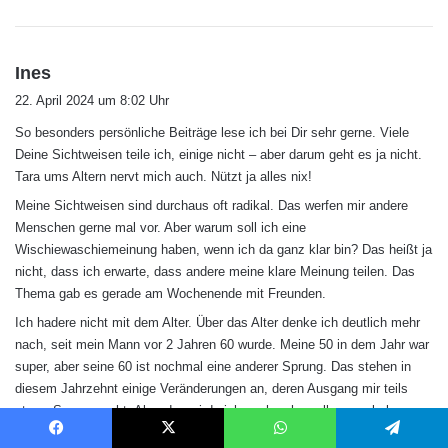
s
Ines
a
22. April 2024 um 8:02 Uhr
g
So besonders persönliche Beiträge lese ich bei Dir sehr gerne. Viele
t
Deine Sichtweisen teile ich, einige nicht – aber darum geht es ja nicht.
:
Tara ums Altern nervt mich auch. Nützt ja alles nix!
Meine Sichtweisen sind durchaus oft radikal. Das werfen mir andere
Menschen gerne mal vor. Aber warum soll ich eine
Wischiewaschiemeinung haben, wenn ich da ganz klar bin? Das heißt ja
nicht, dass ich erwarte, dass andere meine klare Meinung teilen. Das
Thema gab es gerade am Wochenende mit Freunden.
Ich hadere nicht mit dem Alter. Über das Alter denke ich deutlich mehr
nach, seit mein Mann vor 2 Jahren 60 wurde. Meine 50 in dem Jahr war
super, aber seine 60 ist nochmal eine anderer Sprung. Das stehen in
diesem Jahrzehnt einige Veränderungen an, deren Ausgang mir teils
etwas Sorge macht. Aber das wird sich auch schon alles regeln lassen.
Denn eins habe ich in 52 Jahren gelernt: Es gibt immer eine Lösung.
Facebook
X
WhatsApp
Telegram