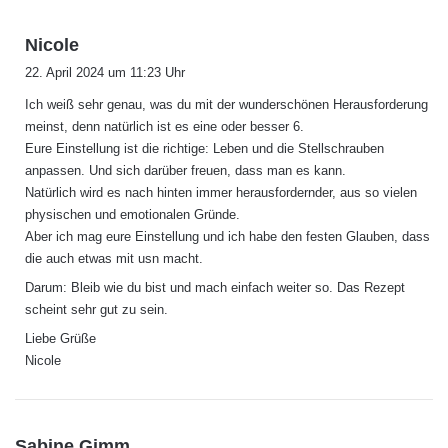
s
Nicole
a
22. April 2024 um 11:23 Uhr
g
Ich weiß sehr genau, was du mit der wunderschönen Herausforderung
t
meinst, denn natürlich ist es eine oder besser 6.
:
Eure Einstellung ist die richtige: Leben und die Stellschrauben
anpassen. Und sich darüber freuen, dass man es kann.
Natürlich wird es nach hinten immer herausfordernder, aus so vielen
physischen und emotionalen Gründe.
Aber ich mag eure Einstellung und ich habe den festen Glauben, dass
die auch etwas mit usn macht.
Darum: Bleib wie du bist und mach einfach weiter so. Das Rezept
scheint sehr gut zu sein.
Liebe Grüße
Nicole
s
Sabine Gimm