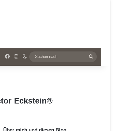
Facebook
Instagram
Skin umschalten
Suchen
nach
ctor Eckstein®
Über mich und diesen Blog