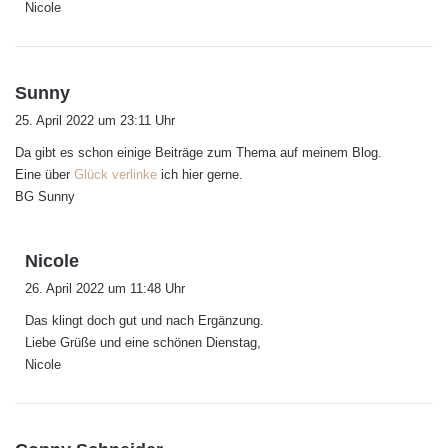
Nicole
s
Sunny
a
25. April 2022 um 23:11 Uhr
g
Da gibt es schon einige Beiträge zum Thema auf meinem Blog.
t
Eine über
Glück verlinke
ich hier gerne.
:
BG Sunny
s
Nicole
a
26. April 2022 um 11:48 Uhr
g
Das klingt doch gut und nach Ergänzung.
t
Liebe Grüße und eine schönen Dienstag,
:
Nicole
s