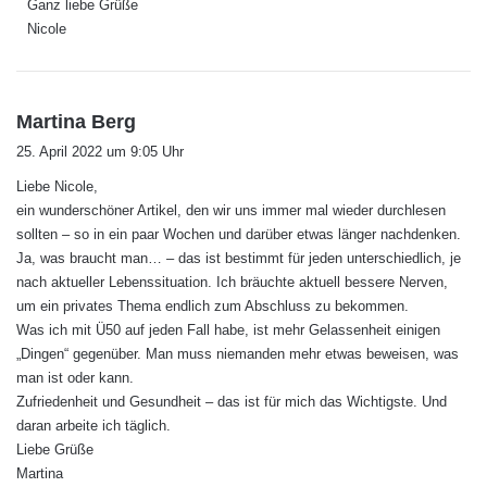
Ganz liebe Grüße
Nicole
s
Martina Berg
a
25. April 2022 um 9:05 Uhr
g
Liebe Nicole,
t
ein wunderschöner Artikel, den wir uns immer mal wieder durchlesen
:
sollten – so in ein paar Wochen und darüber etwas länger nachdenken.
Ja, was braucht man… – das ist bestimmt für jeden unterschiedlich, je
nach aktueller Lebenssituation. Ich bräuchte aktuell bessere Nerven,
um ein privates Thema endlich zum Abschluss zu bekommen.
Was ich mit Ü50 auf jeden Fall habe, ist mehr Gelassenheit einigen
„Dingen“ gegenüber. Man muss niemanden mehr etwas beweisen, was
man ist oder kann.
Zufriedenheit und Gesundheit – das ist für mich das Wichtigste. Und
daran arbeite ich täglich.
Liebe Grüße
Martina