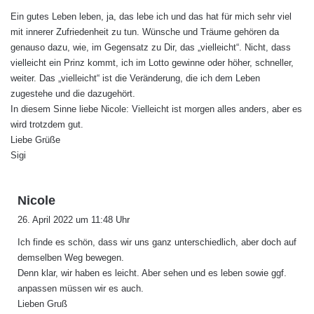
g
Ein gutes Leben leben, ja, das lebe ich und das hat für mich sehr viel
t
mit innerer Zufriedenheit zu tun. Wünsche und Träume gehören da
:
genauso dazu, wie, im Gegensatz zu Dir, das „vielleicht“. Nicht, dass
vielleicht ein Prinz kommt, ich im Lotto gewinne oder höher, schneller,
weiter. Das „vielleicht“ ist die Veränderung, die ich dem Leben
zugestehe und die dazugehört.
In diesem Sinne liebe Nicole: Vielleicht ist morgen alles anders, aber es
wird trotzdem gut.
Liebe Grüße
Sigi
s
Nicole
a
26. April 2022 um 11:48 Uhr
g
Ich finde es schön, dass wir uns ganz unterschiedlich, aber doch auf
t
demselben Weg bewegen.
:
Denn klar, wir haben es leicht. Aber sehen und es leben sowie ggf.
anpassen müssen wir es auch.
Lieben Gruß