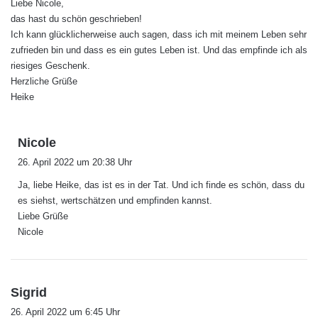
Liebe Nicole,
t
das hast du schön geschrieben!
:
Ich kann glücklicherweise auch sagen, dass ich mit meinem Leben sehr
zufrieden bin und dass es ein gutes Leben ist. Und das empfinde ich als
riesiges Geschenk.
Herzliche Grüße
Heike
s
Nicole
a
26. April 2022 um 20:38 Uhr
g
Ja, liebe Heike, das ist es in der Tat. Und ich finde es schön, dass du
t
es siehst, wertschätzen und empfinden kannst.
:
Liebe Grüße
Nicole
s
Sigrid
a
26. April 2022 um 6:45 Uhr