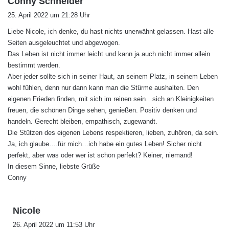
Conny Schneider
a
25. April 2022 um 21:28 Uhr
g
Liebe Nicole, ich denke, du hast nichts unerwähnt gelassen. Hast alle
t
Seiten ausgeleuchtet und abgewogen.
:
Das Leben ist nicht immer leicht und kann ja auch nicht immer allein
bestimmt werden.
Aber jeder sollte sich in seiner Haut, an seinem Platz, in seinem Leben
wohl fühlen, denn nur dann kann man die Stürme aushalten. Den
eigenen Frieden finden, mit sich im reinen sein…sich an Kleinigkeiten
freuen, die schönen Dinge sehen, genießen. Positiv denken und
handeln. Gerecht bleiben, empathisch, zugewandt.
Die Stützen des eigenen Lebens respektieren, lieben, zuhören, da sein.
Ja, ich glaube….für mich…ich habe ein gutes Leben! Sicher nicht
perfekt, aber was oder wer ist schon perfekt? Keiner, niemand!
In diesem Sinne, liebste Grüße
Conny
s
Nicole
a
26. April 2022 um 11:53 Uhr