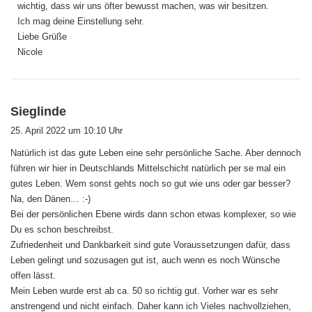
wichtig, dass wir uns öfter bewusst machen, was wir besitzen.
Ich mag deine Einstellung sehr.
Liebe Grüße
Nicole
s
Sieglinde
a
25. April 2022 um 10:10 Uhr
g
Natürlich ist das gute Leben eine sehr persönliche Sache. Aber dennoch
t
führen wir hier in Deutschlands Mittelschicht natürlich per se mal ein
:
gutes Leben. Wem sonst gehts noch so gut wie uns oder gar besser?
Na, den Dänen… :-)
Bei der persönlichen Ebene wirds dann schon etwas komplexer, so wie
Du es schon beschreibst.
Zufriedenheit und Dankbarkeit sind gute Voraussetzungen dafür, dass
Leben gelingt und sozusagen gut ist, auch wenn es noch Wünsche
offen lässt.
Mein Leben wurde erst ab ca. 50 so richtig gut. Vorher war es sehr
anstrengend und nicht einfach. Daher kann ich Vieles nachvollziehen,