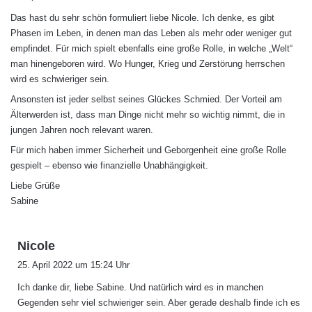
g
Das hast du sehr schön formuliert liebe Nicole. Ich denke, es gibt
t
Phasen im Leben, in denen man das Leben als mehr oder weniger gut
:
empfindet. Für mich spielt ebenfalls eine große Rolle, in welche „Welt“
man hinengeboren wird. Wo Hunger, Krieg und Zerstörung herrschen
wird es schwieriger sein.
Ansonsten ist jeder selbst seines Glückes Schmied. Der Vorteil am
Älterwerden ist, dass man Dinge nicht mehr so wichtig nimmt, die in
jungen Jahren noch relevant waren.
Für mich haben immer Sicherheit und Geborgenheit eine große Rolle
gespielt – ebenso wie finanzielle Unabhängigkeit.
Liebe Grüße
Sabine
s
Nicole
a
25. April 2022 um 15:24 Uhr
g
Ich danke dir, liebe Sabine. Und natürlich wird es in manchen
t
Gegenden sehr viel schwieriger sein. Aber gerade deshalb finde ich es
: