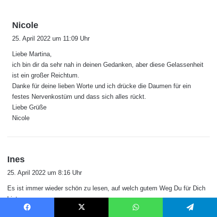
s
Nicole
a
25. April 2022 um 11:09 Uhr
g
Liebe Martina,
t
ich bin dir da sehr nah in deinen Gedanken, aber diese Gelassenheit
:
ist ein großer Reichtum.
Danke für deine lieben Worte und ich drücke die Daumen für ein
festes Nervenkostüm und dass sich alles rückt.
Liebe Grüße
Nicole
s
Ines
a
25. April 2022 um 8:16 Uhr
g
Es ist immer wieder schön zu lesen, auf welch gutem Weg Du für Dich
t
bist.
:
Zu einem guten Leben gehören für mich schon auch Deine ersten
Facebook
X
WhatsApp
Telegram