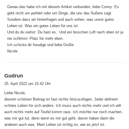
g
Genau das habe ich mit diesem Artikel verbunden, liebe Conny: Es
t
geht nicht um perfekt oder um Dinge, die uns das Äußere sagt.
:
Sondern dass wir hinterfragen und auch sehen, was unser gutes
Leben ist. Was ein gutes Leben für uns ist.
Und du du siehst: Du hast es.. Und ein bisschen Luft nach oben ist ja
nie schlimm- Platz für mehr eben.
Ich schicke dir freudige und liebe Grüße
Nicole
s
Gudrun
a
25. April 2022 um 15:42 Uhr
g
Liebe Nicole,
t
diesem schönen Beitrag ist fast nichts hinzuzufügen. Jeder definiert
:
schöes Leben für sich anders. Ich muss auch nichts mehr und ich will
auch nichts mehr auf Teufel komm raus. Ich möchte nur noch machen,
was mir gut tut, denn wenn es mir gut geht, davon haben dann die
anderen auch was. Mein Leben ist richtig so, wie es jetzt ist.