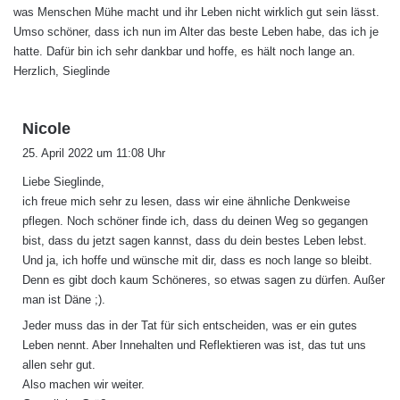
was Menschen Mühe macht und ihr Leben nicht wirklich gut sein lässt.
Umso schöner, dass ich nun im Alter das beste Leben habe, das ich je
hatte. Dafür bin ich sehr dankbar und hoffe, es hält noch lange an.
Herzlich, Sieglinde
s
Nicole
a
25. April 2022 um 11:08 Uhr
g
Liebe Sieglinde,
t
ich freue mich sehr zu lesen, dass wir eine ähnliche Denkweise
:
pflegen. Noch schöner finde ich, dass du deinen Weg so gegangen
bist, dass du jetzt sagen kannst, dass du dein bestes Leben lebst.
Und ja, ich hoffe und wünsche mit dir, dass es noch lange so bleibt.
Denn es gibt doch kaum Schöneres, so etwas sagen zu dürfen. Außer
man ist Däne ;).
Jeder muss das in der Tat für sich entscheiden, was er ein gutes
Leben nennt. Aber Innehalten und Reflektieren was ist, das tut uns
allen sehr gut.
Also machen wir weiter.