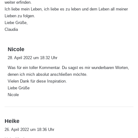
weiter erfinden.
Ich liebe mein Leben, ich liebe es zu leben und dem Leben all meiner
Lieben zu folgen.
Liebe Grüße,
Claudia
s
Nicole
a
28. April 2022 um 18:32 Uhr
g
Was für ein toller Kommentar. Du sagst es mir wunderbaren Worten,
t
denen ich mich absolut anschließen möchte.
:
Vielen Dank für diese Inspiration.
Liebe Grüße
Nicole
s
Heike
a
26. April 2022 um 18:36 Uhr
g