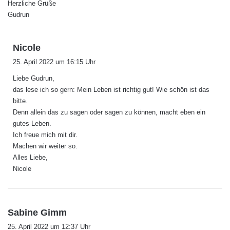
Herzliche Grüße
Gudrun
s
Nicole
a
25. April 2022 um 16:15 Uhr
g
Liebe Gudrun,
t
das lese ich so gern: Mein Leben ist richtig gut! Wie schön ist das
:
bitte.
Denn allein das zu sagen oder sagen zu können, macht eben ein
gutes Leben.
Ich freue mich mit dir.
Machen wir weiter so.
Alles Liebe,
Nicole
s
Sabine Gimm
a
25. April 2022 um 12:37 Uhr