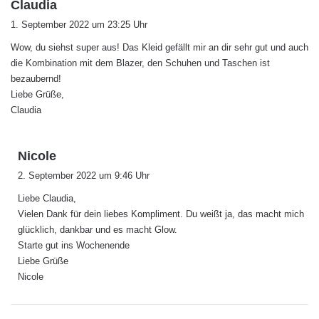
s
Claudia
a
1. September 2022 um 23:25 Uhr
g
Wow, du siehst super aus! Das Kleid gefällt mir an dir sehr gut und auch
t
die Kombination mit dem Blazer, den Schuhen und Taschen ist
:
bezaubernd!
Liebe Grüße,
Claudia
s
Nicole
a
2. September 2022 um 9:46 Uhr
g
Liebe Claudia,
t
Vielen Dank für dein liebes Kompliment. Du weißt ja, das macht mich
:
glücklich, dankbar und es macht Glow.
Starte gut ins Wochenende
Liebe Grüße
Nicole