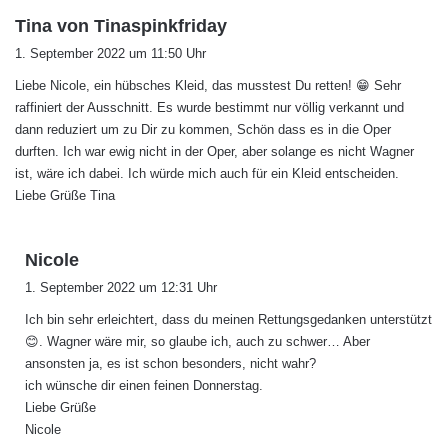
s
Tina von Tinaspinkfriday
a
1. September 2022 um 11:50 Uhr
g
Liebe Nicole, ein hübsches Kleid, das musstest Du retten! 😁 Sehr
t
raffiniert der Ausschnitt. Es wurde bestimmt nur völlig verkannt und
:
dann reduziert um zu Dir zu kommen, Schön dass es in die Oper
durften. Ich war ewig nicht in der Oper, aber solange es nicht Wagner
ist, wäre ich dabei. Ich würde mich auch für ein Kleid entscheiden.
Liebe Grüße Tina
s
Nicole
a
1. September 2022 um 12:31 Uhr
g
Ich bin sehr erleichtert, dass du meinen Rettungsgedanken unterstützt
t
😊. Wagner wäre mir, so glaube ich, auch zu schwer… Aber
:
ansonsten ja, es ist schon besonders, nicht wahr?
ich wünsche dir einen feinen Donnerstag.
Liebe Grüße
Nicole