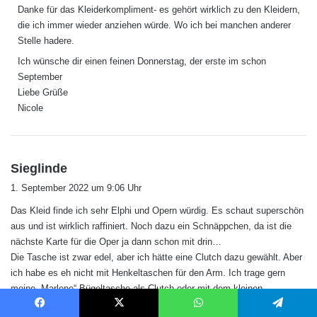
Danke für das Kleiderkompliment- es gehört wirklich zu den Kleidern,
die ich immer wieder anziehen würde. Wo ich bei manchen anderer
Stelle hadere.
Ich wünsche dir einen feinen Donnerstag, der erste im schon
September
Liebe Grüße
Nicole
s
Sieglinde
a
1. September 2022 um 9:06 Uhr
g
Das Kleid finde ich sehr Elphi und Opern würdig. Es schaut superschön
t
aus und ist wirklich raffiniert. Noch dazu ein Schnäppchen, da ist die
:
nächste Karte für die Oper ja dann schon mit drin…
Die Tasche ist zwar edel, aber ich hätte eine Clutch dazu gewählt. Aber
ich habe es eh nicht mit Henkeltaschen für den Arm. Ich trage gern
meine „Marlene“ Bügeltasche als Clutch oder mit dem kleinen
Riemchen, da geht genug rein – ja auch die Brille meines Mannes! –
Facebook
X
WhatsApp
Telegram