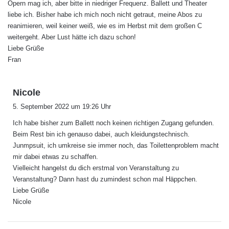
Opern mag ich, aber bitte in niedriger Frequenz. Ballett und Theater
liebe ich. Bisher habe ich mich noch nicht getraut, meine Abos zu
reanimieren, weil keiner weiß, wie es im Herbst mit dem großen C
weitergeht. Aber Lust hätte ich dazu schon!
Liebe Grüße
Fran
s
Nicole
a
5. September 2022 um 19:26 Uhr
g
Ich habe bisher zum Ballett noch keinen richtigen Zugang gefunden.
t
Beim Rest bin ich genauso dabei, auch kleidungstechnisch.
:
Junmpsuit, ich umkreise sie immer noch, das Toilettenproblem macht
mir dabei etwas zu schaffen.
Vielleicht hangelst du dich erstmal von Veranstaltung zu
Veranstaltung? Dann hast du zumindest schon mal Häppchen.
Liebe Grüße
Nicole