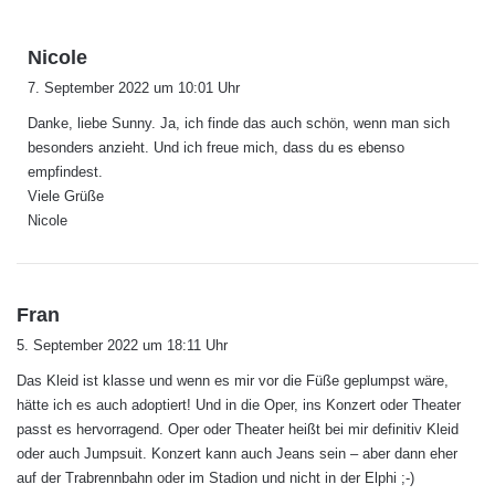
s
Nicole
a
7. September 2022 um 10:01 Uhr
g
Danke, liebe Sunny. Ja, ich finde das auch schön, wenn man sich
t
besonders anzieht. Und ich freue mich, dass du es ebenso
:
empfindest.
Viele Grüße
Nicole
s
Fran
a
5. September 2022 um 18:11 Uhr
g
Das Kleid ist klasse und wenn es mir vor die Füße geplumpst wäre,
t
hätte ich es auch adoptiert! Und in die Oper, ins Konzert oder Theater
:
passt es hervorragend. Oper oder Theater heißt bei mir definitiv Kleid
oder auch Jumpsuit. Konzert kann auch Jeans sein – aber dann eher
auf der Trabrennbahn oder im Stadion und nicht in der Elphi ;-)