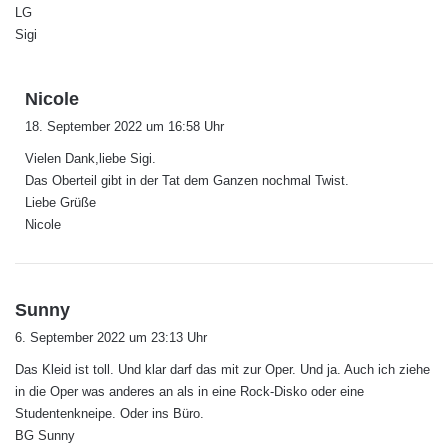
LG
Sigi
s
Nicole
a
18. September 2022 um 16:58 Uhr
g
Vielen Dank,liebe Sigi.
t
Das Oberteil gibt in der Tat dem Ganzen nochmal Twist.
:
Liebe Grüße
Nicole
s
Sunny
a
6. September 2022 um 23:13 Uhr
g
Das Kleid ist toll. Und klar darf das mit zur Oper. Und ja. Auch ich ziehe
t
in die Oper was anderes an als in eine Rock-Disko oder eine
:
Studentenkneipe. Oder ins Büro.
BG Sunny