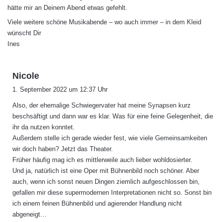
hätte mir an Deinem Abend etwas gefehlt.
Viele weitere schöne Musikabende – wo auch immer – in dem Kleid
wünscht Dir
Ines
s
Nicole
a
1. September 2022 um 12:37 Uhr
g
Also, der ehemalige Schwiegervater hat meine Synapsen kurz
t
beschsäftigt und dann war es klar. Was für eine feine Gelegenheit, die
:
ihr da nutzen konntet.
Außerdem stelle ich gerade wieder fest, wie viele Gemeinsamkeiten
wir doch haben? Jetzt das Theater.
Früher häufig mag ich es mittlerweile auch lieber wohldosierter.
Und ja, natürlich ist eine Oper mit Bühnenbild noch schöner. Aber
auch, wenn ich sonst neuen Dingen ziemlich aufgeschlossen bin,
gefallen mir diese supermodernen Interpretationen nicht so. Sonst bin
ich einem feinen Bühnenbild und agierender Handlung nicht
abgeneigt…