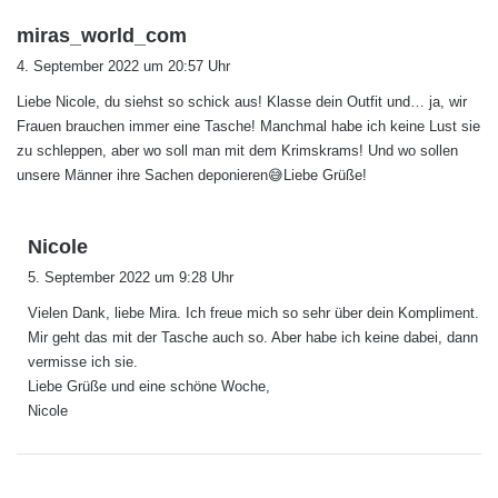
s
miras_world_com
a
4. September 2022 um 20:57 Uhr
g
Liebe Nicole, du siehst so schick aus! Klasse dein Outfit und… ja, wir
t
Frauen brauchen immer eine Tasche! Manchmal habe ich keine Lust sie
:
zu schleppen, aber wo soll man mit dem Krimskrams! Und wo sollen
unsere Männer ihre Sachen deponieren😅Liebe Grüße!
s
Nicole
a
5. September 2022 um 9:28 Uhr
g
Vielen Dank, liebe Mira. Ich freue mich so sehr über dein Kompliment.
t
Mir geht das mit der Tasche auch so. Aber habe ich keine dabei, dann
:
vermisse ich sie.
Liebe Grüße und eine schöne Woche,
Nicole