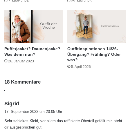
7. März 2024
25. Mai 2025
Pufferjacket? Daunenjacke?
Outfitinspirationen 14/26-
Was denn nun?
Übergang? Frühling? Oder
was?
26. Januar 2023
5. April 2026
18 Kommentare
s
Sigrid
a
17. September 2022 um 20:05 Uhr
g
Sehr schickes Kleid, vor allem das raffinierte Oberteil gefällt mir, steht
t
dir ausgesprochen gut.
: