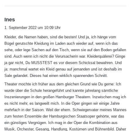
s
Ines
a
1. September 2022 um 10:09 Uhr
g
Kleider, die Namen haben, sind die besten! Und ja, ich hänge vom
t
Bügel gerutschte Kleidung im Laden auch wieder auf, wenn ich das
:
sehe, oder lege Sachen auf den Tisch, wenn sie auf den Boden gefallen
sind. Auch wenn ich nicht die Verursacherin war. Kleiderquälerei? Ginge
ja gar nicht, Du MUSSTEST es vor diesem Schicksal bewahren. Und
ja: manchmal wartet ein Kleid genau auf jemanden und ist deshalb im
Sale gelandet. Dieses hat einen wirklich spannenden Schnitt.
Theater mochte ich früher aus dem gleichen Grund wie Du gerne: Ich
wurde über die Schule herangeführt und kannte jahrelang sämtliche
Inszenierungen in den großen Hamburger Theatern. Inzwischen mag ich
es nicht mehr, es langweilt mich. In die Oper gingen wir einige Jahre
mehrfach in der Saison. Weil der ehem. Schwiegervater meines Mannes
zum festen Ensemble der Hamburgischen Staatsoper gehörte, war das
ein günstiges Vergnügen. Ich mag in der Oper die Kombination aus
Musik, Orchester, Gesang, Handlung, Kostümen und Bühnenbild. Daher