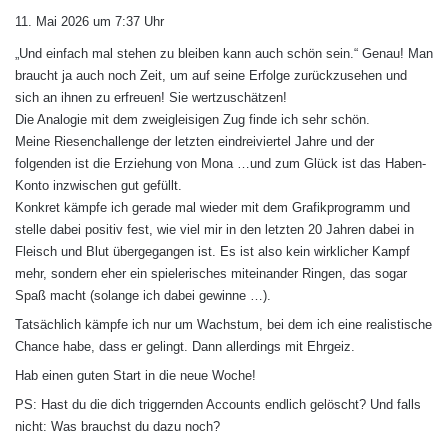
a
11. Mai 2026 um 7:37 Uhr
g
„Und einfach mal stehen zu bleiben kann auch schön sein.“ Genau! Man
t
braucht ja auch noch Zeit, um auf seine Erfolge zurückzusehen und
:
sich an ihnen zu erfreuen! Sie wertzuschätzen!
Die Analogie mit dem zweigleisigen Zug finde ich sehr schön.
Meine Riesenchallenge der letzten eindreiviertel Jahre und der
folgenden ist die Erziehung von Mona …und zum Glück ist das Haben-
Konto inzwischen gut gefüllt.
Konkret kämpfe ich gerade mal wieder mit dem Grafikprogramm und
stelle dabei positiv fest, wie viel mir in den letzten 20 Jahren dabei in
Fleisch und Blut übergegangen ist. Es ist also kein wirklicher Kampf
mehr, sondern eher ein spielerisches miteinander Ringen, das sogar
Spaß macht (solange ich dabei gewinne …).
Tatsächlich kämpfe ich nur um Wachstum, bei dem ich eine realistische
Chance habe, dass er gelingt. Dann allerdings mit Ehrgeiz.
Hab einen guten Start in die neue Woche!
PS: Hast du die dich triggernden Accounts endlich gelöscht? Und falls
nicht: Was brauchst du dazu noch?