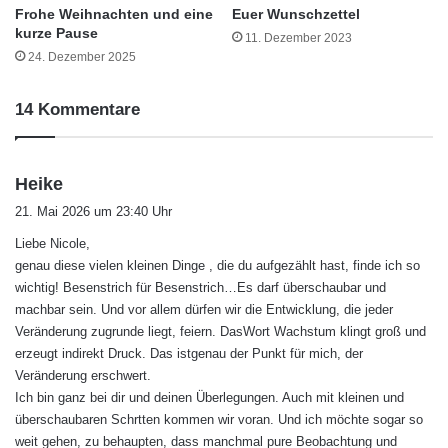
Frohe Weihnachten und eine
Euer Wunschzettel
kurze Pause
11. Dezember 2023
24. Dezember 2025
14 Kommentare
s
Heike
a
21. Mai 2026 um 23:40 Uhr
g
Liebe Nicole,
t
genau diese vielen kleinen Dinge , die du aufgezählt hast, finde ich so
:
wichtig! Besenstrich für Besenstrich…Es darf überschaubar und
machbar sein. Und vor allem dürfen wir die Entwicklung, die jeder
Veränderung zugrunde liegt, feiern. DasWort Wachstum klingt groß und
erzeugt indirekt Druck. Das istgenau der Punkt für mich, der
Veränderung erschwert.
Ich bin ganz bei dir und deinen Überlegungen. Auch mit kleinen und
überschaubaren Schrtten kommen wir voran. Und ich möchte sogar so
weit gehen, zu behaupten, dass manchmal pure Beobachtung und