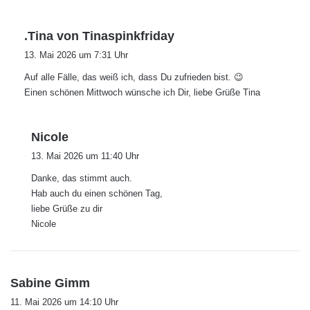
s
.Tina von Tinaspinkfriday
a
13. Mai 2026 um 7:31 Uhr
g
Auf alle Fälle, das weiß ich, dass Du zufrieden bist. 😉
t
Einen schönen Mittwoch wünsche ich Dir, liebe Grüße Tina
:
s
Nicole
a
13. Mai 2026 um 11:40 Uhr
g
Danke, das stimmt auch.
t
Hab auch du einen schönen Tag,
:
liebe Grüße zu dir
Nicole
s
Sabine Gimm
a
11. Mai 2026 um 14:10 Uhr