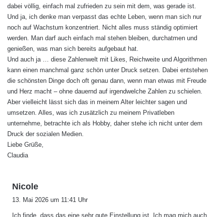
dabei völlig, einfach mal zufrieden zu sein mit dem, was gerade ist.
Und ja, ich denke man verpasst das echte Leben, wenn man sich nur
noch auf Wachstum konzentriert. Nicht alles muss ständig optimiert
werden. Man darf auch einfach mal stehen bleiben, durchatmen und
genießen, was man sich bereits aufgebaut hat.
Und auch ja … diese Zahlenwelt mit Likes, Reichweite und Algorithmen
kann einen manchmal ganz schön unter Druck setzen. Dabei entstehen
die schönsten Dinge doch oft genau dann, wenn man etwas mit Freude
und Herz macht – ohne dauernd auf irgendwelche Zahlen zu schielen.
Aber vielleicht lässt sich das in meinem Alter leichter sagen und
umsetzen. Alles, was ich zusätzlich zu meinem Privatleben
unternehme, betrachte ich als Hobby, daher stehe ich nicht unter dem
Druck der sozialen Medien.
Liebe Grüße,
Claudia
s
Nicole
a
13. Mai 2026 um 11:41 Uhr
g
Ich finde, dass das eine sehr gute Einstellung ist. Ich mag mich auch