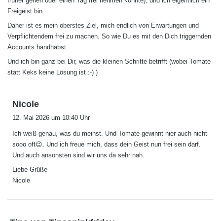
früher gehen oder einen Tag frei nehmen konnte), und ich eigentlich ein
Freigeist bin.
Daher ist es mein oberstes Ziel, mich endlich von Erwartungen und
Verpflichtendem frei zu machen. So wie Du es mit den Dich triggernden
Accounts handhabst.
Und ich bin ganz bei Dir, was die kleinen Schritte betrifft (wobei Tomate
statt Keks keine Lösung ist :-) )
s
Nicole
a
12. Mai 2026 um 10:40 Uhr
g
Ich weiß genau, was du meinst. Und Tomate gewinnt hier auch nicht
t
sooo oft😉. Und ich freue mich, dass dein Geist nun frei sein darf.
:
Und auch ansonsten sind wir uns da sehr nah.
Liebe Grüße
Nicole
s