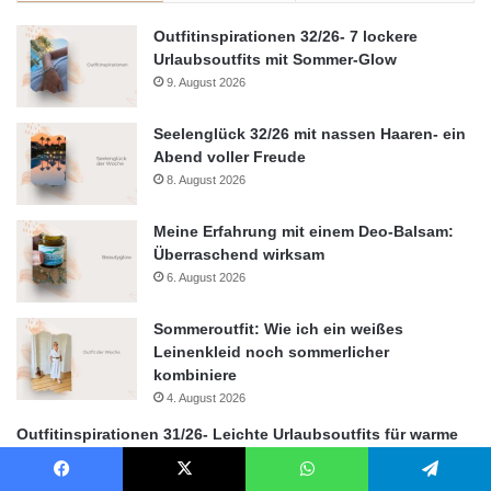
Outfitinspirationen 32/26- 7 lockere
Urlaubsoutfits mit Sommer-Glow
9. August 2026
Seelenglück 32/26 mit nassen Haaren- ein
Abend voller Freude
8. August 2026
Meine Erfahrung mit einem Deo-Balsam:
Überraschend wirksam
6. August 2026
Sommeroutfit: Wie ich ein weißes
Leinenkleid noch sommerlicher
kombiniere
4. August 2026
Outfitinspirationen 31/26- Leichte Urlaubsoutfits für warme
Sommertage
2. August 2026
Facebook
X
WhatsApp
Telegram