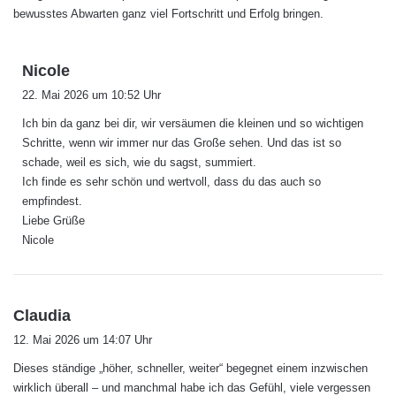
bewusstes Abwarten ganz viel Fortschritt und Erfolg bringen.
s
Nicole
a
22. Mai 2026 um 10:52 Uhr
g
Ich bin da ganz bei dir, wir versäumen die kleinen und so wichtigen
t
Schritte, wenn wir immer nur das Große sehen. Und das ist so
:
schade, weil es sich, wie du sagst, summiert.
Ich finde es sehr schön und wertvoll, dass du das auch so
empfindest.
Liebe Grüße
Nicole
s
Claudia
a
12. Mai 2026 um 14:07 Uhr
g
Dieses ständige „höher, schneller, weiter“ begegnet einem inzwischen
t
wirklich überall – und manchmal habe ich das Gefühl, viele vergessen
: