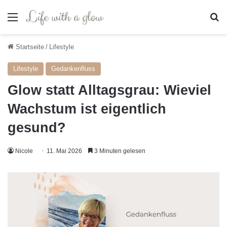
Menü
S
Startseite
/
Lifestyle
Lifestyle
Gedankenfluss
Glow statt Alltagsgrau: Wieviel
Wachstum ist eigentlich
gesund?
Nicole
11. Mai 2026
3 Minuten gelesen