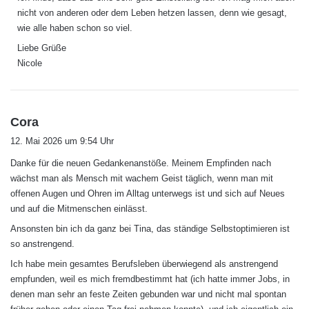
t
nicht von anderen oder dem Leben hetzen lassen, denn wie gesagt,
:
wie alle haben schon so viel.
Liebe Grüße
Nicole
s
Cora
a
12. Mai 2026 um 9:54 Uhr
g
Danke für die neuen Gedankenanstöße. Meinem Empfinden nach
t
wächst man als Mensch mit wachem Geist täglich, wenn man mit
:
offenen Augen und Ohren im Alltag unterwegs ist und sich auf Neues
und auf die Mitmenschen einlässt.
Ansonsten bin ich da ganz bei Tina, das ständige Selbstoptimieren ist
so anstrengend.
Ich habe mein gesamtes Berufsleben überwiegend als anstrengend
empfunden, weil es mich fremdbestimmt hat (ich hatte immer Jobs, in
denen man sehr an feste Zeiten gebunden war und nicht mal spontan