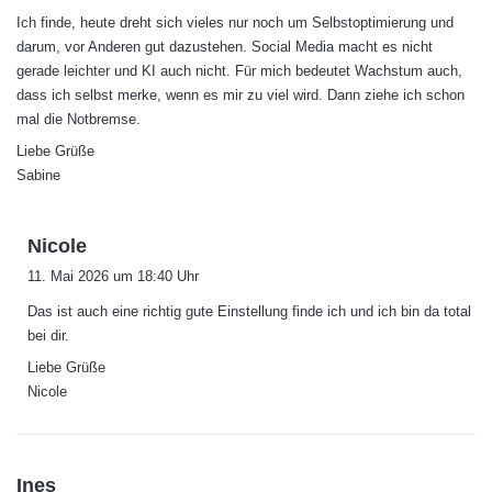
g
Ich finde, heute dreht sich vieles nur noch um Selbstoptimierung und
t
darum, vor Anderen gut dazustehen. Social Media macht es nicht
:
gerade leichter und KI auch nicht. Für mich bedeutet Wachstum auch,
dass ich selbst merke, wenn es mir zu viel wird. Dann ziehe ich schon
mal die Notbremse.
Liebe Grüße
Sabine
s
Nicole
a
11. Mai 2026 um 18:40 Uhr
g
Das ist auch eine richtig gute Einstellung finde ich und ich bin da total
t
bei dir.
:
Liebe Grüße
Nicole
s
Ines